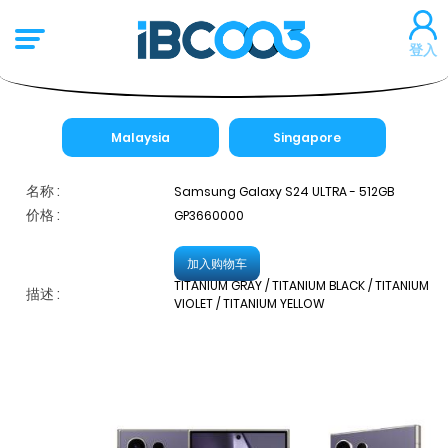
登入
Malaysia
Singapore
名称 :
Samsung Galaxy S24 ULTRA - 512GB
价格 :
GP3660000
加入购物车
TITANIUM GRAY / TITANIUM BLACK / TITANIUM
描述 :
VIOLET / TITANIUM YELLOW