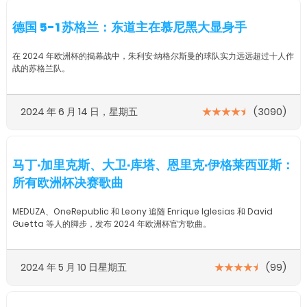
德国 5-1 苏格兰：东道主在慕尼黑大显身手
在 2024 年欧洲杯的揭幕战中，朱利安·纳格尔斯曼的球队实力远远超过十人作
战的苏格兰队。
2024 年 6 月 14 日，星期五
(3090)
马丁·加里克斯 、大卫·库塔、恩里克·伊格莱西亚斯：
所有欧洲杯决赛歌曲
MEDUZA、OneRepublic 和 Leony 追随 Enrique Iglesias 和 David
Guetta 等人的脚步，发布 2024 年欧洲杯官方歌曲。
2024 年 5 月 10 日星期五
(99)