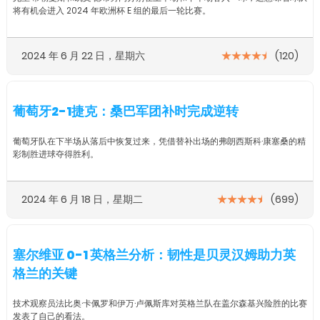
将有机会进入 2024 年欧洲杯 E 组的最后一轮比赛。
2024 年 6 月 22 日，星期六
(120)
葡萄牙2-1捷克：桑巴军团补时完成逆转
葡萄牙队在下半场从落后中恢复过来，凭借替补出场的弗朗西斯科·康塞桑的精
彩制胜进球夺得胜利。
2024 年 6 月 18 日，星期二
(699)
塞尔维亚 0-1 英格兰分析：韧性是贝灵汉姆助力英
格兰的关键
技术观察员法比奥·卡佩罗和伊万·卢佩斯库对英格兰队在盖尔森基兴险胜的比赛
发表了自己的看法。