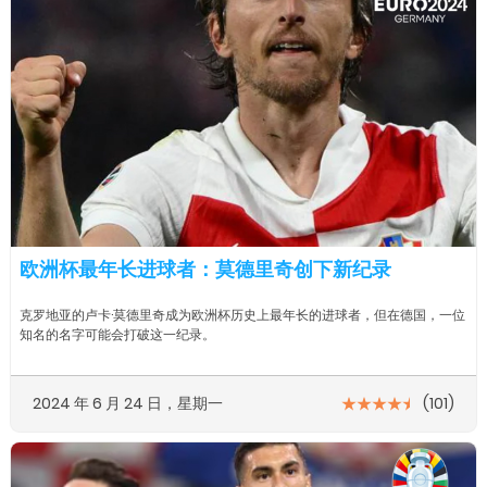
欧洲杯最年长进球者：莫德里奇创下新纪录
克罗地亚的卢卡·莫德里奇成为欧洲杯历史上最年长的进球者，但在德国，一位
知名的名字可能会打破这一纪录。
2024 年 6 月 24 日，星期一
(101)