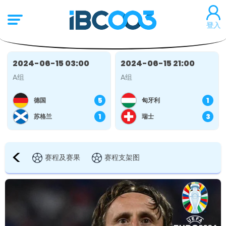
登入
2024-06-15 03:00
2024-06-15 21:00
A组
A组
5
1
德国
匈牙利
1
3
苏格兰
瑞士
<
赛程及赛果
赛程支架图