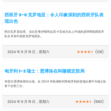
西班牙 3-0 克罗地亚：令人印象深刻的西班牙队表
现出色
阿尔瓦罗·莫拉塔、法比安·鲁伊斯和达尼·卡瓦哈尔在上半场的进球帮助西班牙
队在 B 组中战胜克罗地亚队。
2024 年 6 月 15 日，星期六
(128)
匈牙利 1-3 瑞士：恩博洛在科隆锁定胜局
布雷尔·恩博洛替补出场，在 2024 年欧洲杯对阵匈牙利的首场比赛中为瑞士队
拿下全部三分。
2024 年 6 月 15 日，星期六
(680)